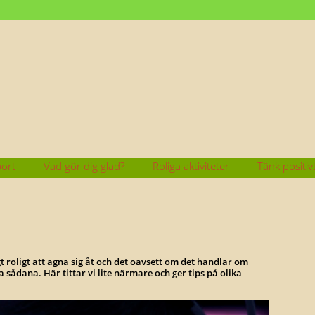
 SOM GÖR DIG GLAD!
port
Vad gör dig glad?
Roliga aktiviteter
Tänk positiv
gt roligt att ägna sig åt och det oavsett om det handlar om
a sådana. Här tittar vi lite närmare och ger tips på olika