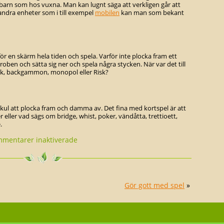
 barn som hos vuxna. Man kan lugnt säga att verkligen går att
 andra enheter som i till exempel
mobilen
kan man som bekant
ör en skärm hela tiden och spela. Varför inte plocka fram ett
oben och sätta sig ner och spela några stycken. När var det till
ck, backgammon, monopol eller Risk?
kul att plocka fram och damma av. Det fina med kortspel är att
er eller vad sägs om bridge, whist, poker, vändåtta, trettioett,
.
för
mentarer inaktiverade
Spela
och
var
glad
Gör gott med spel
»