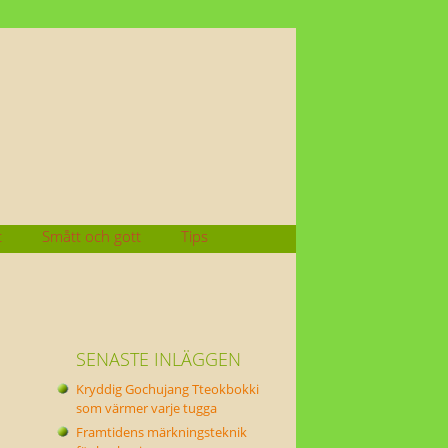
t
Smått och gott
Tips
SENASTE INLÄGGEN
Kryddig Gochujang Tteokbokki
som värmer varje tugga
Framtidens märkningsteknik