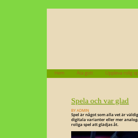
OM ALLT SOM ÄR GOTT OCH ALLT
Go o gla
Skip
Hem
Äta gott
Uppleva rolig s
to
Main menu
content
Spela och var glad
BY ADMIN
Spel är något som alla vet är väldi
digitala varianter eller mer analog
roliga spel att glädjas åt.