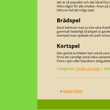
det är så populärt och det såväl hos
hitta något för alla smaker. Även på
hitta en hel del roliga spel.
Brädspel
Dock behöver man ju inte sitta framf
gammalt hederligt brädspel ut garder
exempel man spelade ett parti scha
Kortspel
Den gamla kortleken kan också vara 
finns ett oändligt antal olika variant
Finns i sjön eller klassikern skitgubbe
Categories:
Smått och gott
|
Kom
«
Glada fötter