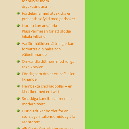
för burkar inom
dryckesindustrin
Fördelarna med att skicka en
presentbox fylld med godsaker
Hur du kan använda
KlassParmesan för att stödja
lokala initiativ
Varför måltidsersättningar kan
förbättra din hälsa och
välbefinnande
Omvandla ditt hem med roliga
teknikprylar
För dig som driver ett café eller
liknande
Hembakta chokladbollar – en
klassiker med en twist
Smaskiga kanelbullar med en
modern twist
Hur du dukar bordet för en
storslagen italiensk middag à la
Montazami
Allt för de festligheter som ska