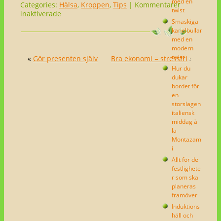
med en
Categories:
Hälsa
,
Kroppen
,
Tips
|
Kommentarer
twist
för
inaktiverade
Smaskiga
En
kanelbullar
lugn
med en
graviditet
modern
twist
«
Gör presenten själv
Bra ekonomi = stressfri
»
Hur du
dukar
bordet för
en
storslagen
italiensk
middag à
la
Montazam
i
Allt för de
festlighete
r som ska
planeras
framöver
Induktions
häll och