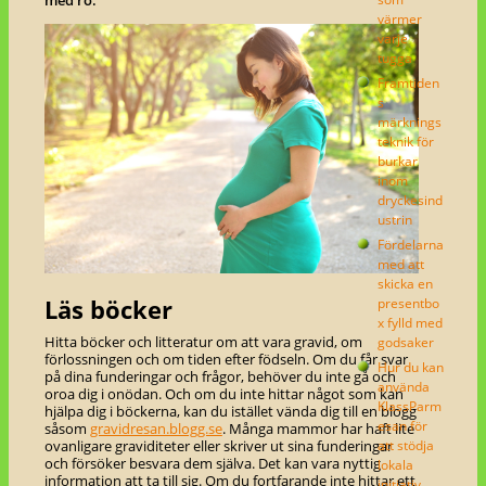
med ro.
värmer
varje
tugga
Framtiden
s
märknings
teknik för
burkar
inom
dryckesind
ustrin
Fördelarna
med att
skicka en
Läs böcker
presentbo
x fylld med
Hitta böcker och litteratur om att vara gravid, om
godsaker
förlossningen och om tiden efter födseln. Om du får svar
Hur du kan
på dina funderingar och frågor, behöver du inte gå och
använda
oroa dig i onödan. Och om du inte hittar något som kan
KlassParm
hjälpa dig i böckerna, kan du istället vända dig till en blogg
esan för
såsom
gravidresan.blogg.se
. Många mammor har haft lite
att stödja
ovanligare graviditeter eller skriver ut sina funderingar
och försöker besvara dem själva. Det kan vara nyttig
lokala
information att ta till sig. Om du fortfarande inte hittar ett
initiativ