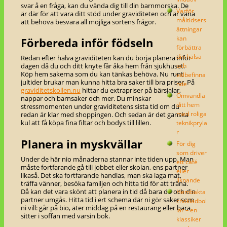
svar å en fråga, kan du vända dig till din barnmorska. De
Varför
är där för att vara ditt stöd under graviditeten och är vana
måltidsers
att behöva besvara all möjliga sortens frågor.
ättningar
kan
Förbereda inför födseln
förbättra
din hälsa
Redan efter halva graviditeten kan du börja planera inför
och
dagen då du och ditt knyte får åka hem från sjukhuset.
Köp hem sakerna som du kan tänkas behöva. Nu runt
välbefinna
jultider brukar man kunna hitta bra saker till bra priser. På
nde
graviditetskollen.nu
hittar du extrapriser på bärsjalar,
Omvandla
nappar och barnsaker och mer. Du minskar
ditt hem
stressmomenten under graviditetens sista tid om du
med roliga
redan är klar med shoppingen. Och sedan är det ganska
teknikpryla
kul att få köpa fina filtar och bodys till lillen.
r
Planera in myskvällar
För dig
som driver
Under de här nio månaderna stannar inte tiden upp. Man
ett café
måste fortfarande gå till jobbet eller skolan, ens partner
eller
likaså. Det ska fortfarande handlas, man ska laga mat,
liknande
träffa vänner, besöka familjen och hitta tid för att träna.
Hembakta
Då kan det vara skönt att planera in tid då bara du och din
partner umgås. Hitta tid i ert schema där ni gör saker som
chokladbol
ni vill: går på bio, äter middag på en restaurang eller bara
lar – en
sitter i soffan med varsin bok.
klassiker