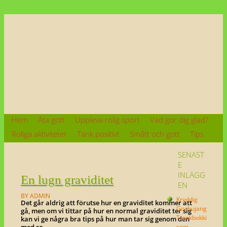
OM ALLT SOM ÄR GOTT OCH ALLT SOM GÖR DIG GLAD!
Go o gla
Skip
Hem
Äta gott
Uppleva rolig sport
Vad gör dig glad?
to
Main menu
content
Roliga aktiviteter
Tänk positivt
Smått och gott
Tips
SENAST
E
INLÄGG
En lugn graviditet
EN
BY ADMIN
Kryddig
Det går aldrig att förutse hur en graviditet kommer att
Gochujang
gå, men om vi tittar på hur en normal graviditet ter sig
Tteokbokki
kan vi ge några bra tips på hur man tar sig genom den
som